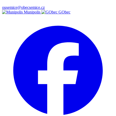
ousemice@obecsemice.cz
Munipolis
GObec