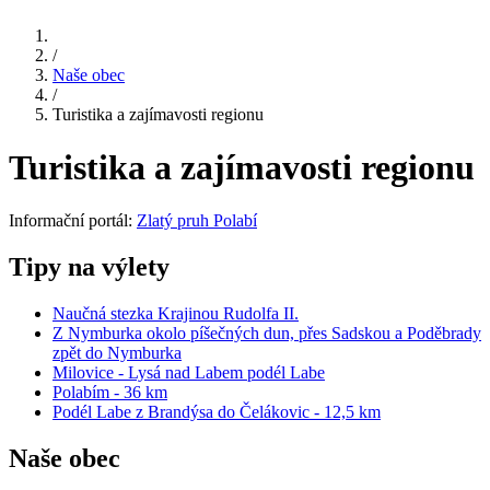
/
Naše obec
/
Turistika a zajímavosti regionu
Turistika a zajímavosti regionu
Informační portál:
Zlatý pruh Polabí
Tipy na výlety
Naučná stezka Krajinou Rudolfa II.
Z Nymburka okolo píšečných dun, přes Sadskou a Poděbrady
zpět do Nymburka
Milovice - Lysá nad Labem podél Labe
Polabím - 36 km
Podél Labe z Brandýsa do Čelákovic - 12,5 km
Naše obec