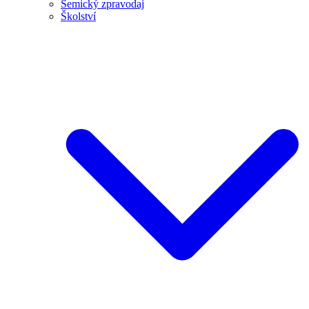
Semický zpravodaj
Školství