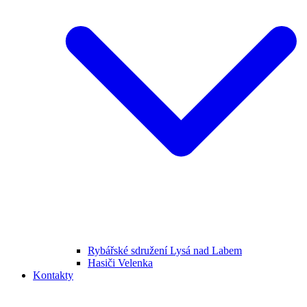
Rybářské sdružení Lysá nad Labem
Hasiči Velenka
Kontakty