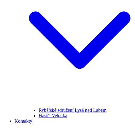
Rybářské sdružení Lysá nad Labem
Hasiči Velenka
Kontakty