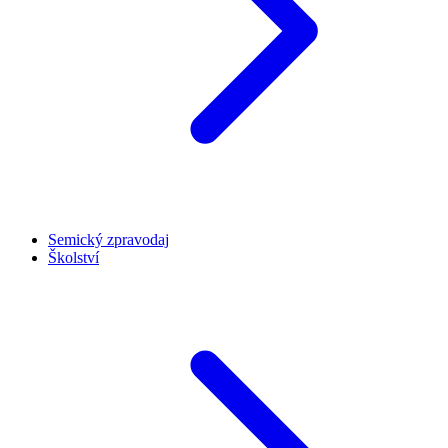
Semický zpravodaj
Školství