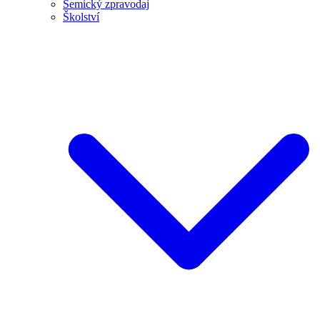
Semický zpravodaj
Školství