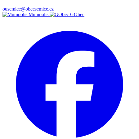
ousemice@obecsemice.cz
Munipolis
GObec