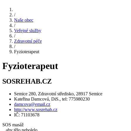
/
Naše obec
/
Veřejné služby
/
Zdravotní péče
/
Fyzioterapeut
Fyzioterapeut
SOSREHAB.CZ
Semice 280, Zdravotní středisko, 28917 Semice
Kateřina Damcová, DiS., tel: 775980230
damcova@email.cz
http://www.sosrehab.cz
IČ: 71103678
SOS masáž
...aby tělo nebolelo...