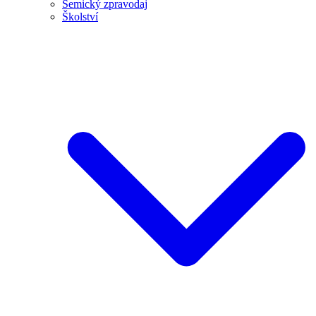
Semický zpravodaj
Školství