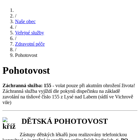
/
Naše obec
/
Veřejné služby
/
Zdravotní péče
/
Pohotovost
Pohotovost
Záchranná služba: 155
- volat pouze při akutním ohrožení života!
Záchranná služba vyjíždí dle pokynů dispečinku na základě
zavolání na tísňové číslo 155 z Lysé nad Labem (sídlí ve Vichrově
vile)
DĚTSKÁ POHOTOVOST
Zástupy dětských lékařů jsou realizovány telefonickou