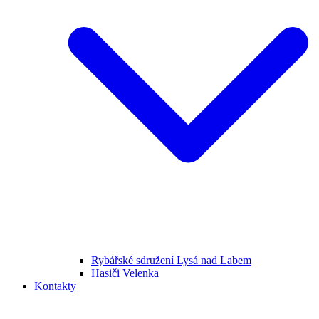
Rybářské sdružení Lysá nad Labem
Hasiči Velenka
Kontakty