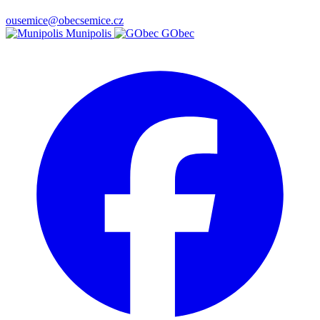
ousemice@obecsemice.cz
Munipolis
GObec