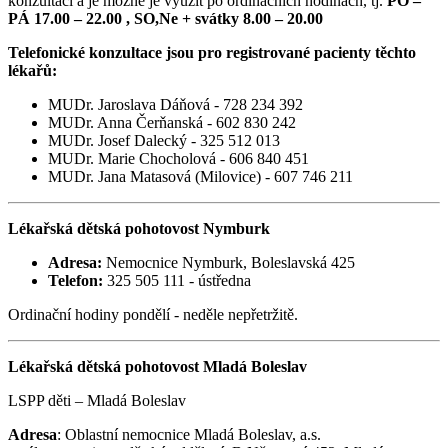
konzultací a je možné je využít po ordinačních hodinách, tj.
PO –
PÁ 17.00 – 22.00 , SO,Ne + svátky 8.00 – 20.00
Telefonické konzultace jsou pro registrované pacienty těchto
lékařů:
MUDr. Jaroslava Dáňová - 728 234 392
MUDr. Anna Čerňanská - 602 830 242
MUDr. Josef Dalecký - 325 512 013
MUDr. Marie Chocholová - 606 840 451
MUDr. Jana Matasová (Milovice) - 607 746 211
Lékařská dětská pohotovost Nymburk
Adresa:
Nemocnice Nymburk, Boleslavská 425
Telefon:
325 505 111 - ústředna
Ordinační hodiny pondělí - neděle nepřetržitě.
Lékařská dětská pohotovost Mladá Boleslav
LSPP děti – Mladá Boleslav
Adresa
: Oblastní nemocnice Mladá Boleslav, a.s.